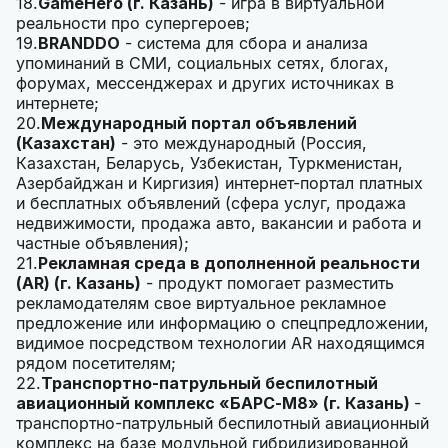
18.
GameHero (г. Казань)
- игра в виртуальной
реальности про супергероев;
19.
BRANDDO
- система для сбора и анализа
упоминаний в СМИ, социальных сетях, блогах,
форумах, мессенджерах и других источниках в
интернете;
20.
Международный портал объявлений
(Казахстан)
- это международный (Россия,
Казахстан, Беларусь, Узбекистан, Туркменистан,
Азербайджан и Киргизия) интернет-портал платных
и бесплатных объявлений (сфера услуг, продажа
недвижимости, продажа авто, вакансии и работа и
частные объявления);
21.
Рекламная среда в дополненной реальности
(AR) (г. Казань)
- продукт помогает разместить
рекламодателям свое виртуальное рекламное
предложение или информацию о спецпредложении,
видимое посредством технологии AR находящимся
рядом посетителям;
22.
Транспортно-патрульный беспилотный
авиационный комплекс «БАРС-М8» (г. Казань)
-
транспортно-патрульный беспилотный авиационный
комплекс на базе модульной гибридизированной