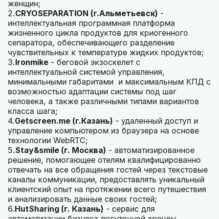
женщин;
2.
CRYOSEPARATION (г.Альметьевск)
-
интеллектуальная программная платформа
жизненного цикла продуктов для криогенного
сепаратора, обеспечивающего разделение
чувствительных к температуре жидких продуктов;
3.
Ironmike
- беговой экзоскелет с
интеллектуальной системой управления,
минимальными габаритами и максимальным КПД с
возможностью адаптации системы под шаг
человека, а также различными типами вариантов
класса шага;
4.
Getscreen.me (г.Казань)
- удаленный доступ и
управление компьютером из браузера на основе
технологии WebRTC;
5.
Stay&smile (г. Москва)
- автоматизированное
решение, помогающее отелям квалифицированно
отвечать на все обращения гостей через текстовые
каналы коммуникации, предоставлять уникальный
клиентский опыт на протяжении всего путешествия
и анализировать данные своих гостей;
6.
HutSharing (г. Казань)
- сервис для
автоматизации бизнеса посуточной аренды