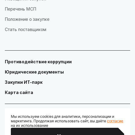
Перечень МСП
Положение о закупке
Стать поставщиком
Противодействие коррупции
Юридические документы
Закупки ИТ-парк
Карта сайта
Мы используем cookies для аналитики, персонализации и
маркетинга. Продолжая использовать сайт, вы даёте
согласие
© ГАУ "Технопарк в сфере высоких технологий «ИТ-парк»"
на их использование
Разработано: