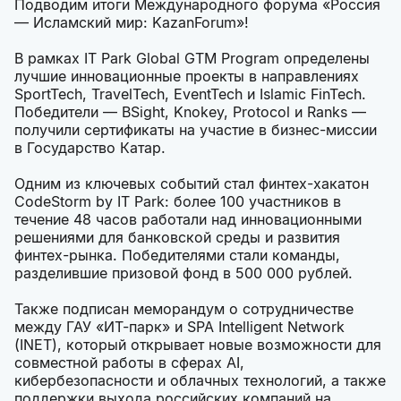
Подводим итоги Международного форума «Россия
— Исламский мир: KazanForum»!
В рамках IT Park Global GTM Program определены
лучшие инновационные проекты в направлениях
SportTech, TravelTech, EventTech и Islamic FinTech.
Победители — BSight, Knokey, Protocol и Ranks —
получили сертификаты на участие в бизнес-миссии
в Государство Катар.
Одним из ключевых событий стал финтех-хакатон
CodeStorm by IT Park: более 100 участников в
течение 48 часов работали над инновационными
решениями для банковской среды и развития
финтех-рынка. Победителями стали команды,
разделившие призовой фонд в 500 000 рублей.
Также подписан меморандум о сотрудничестве
между ГАУ «ИТ-парк» и SPA Intelligent Network
(INET), который открывает новые возможности для
совместной работы в сферах AI,
кибербезопасности и облачных технологий, а также
поддержки выхода российских компаний на