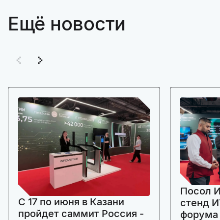
Ещё новости
Посол И
C 17 по июня в Казани
стенд И
пройдет саммит Россия -
форума