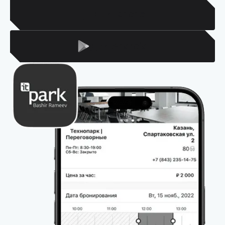
Для Iphone
Для Android