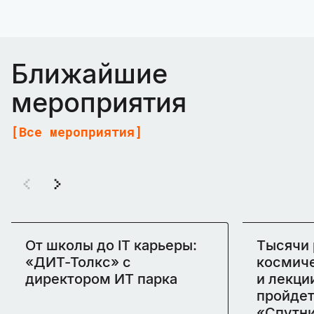
Ближайшие
мероприятия
Все мероприятия
От школы до IT карьеры:
Тысячи 
«ДИТ-Толкс» с
космиче
директором ИТ парка
и лекци
пройдет
«Спутни