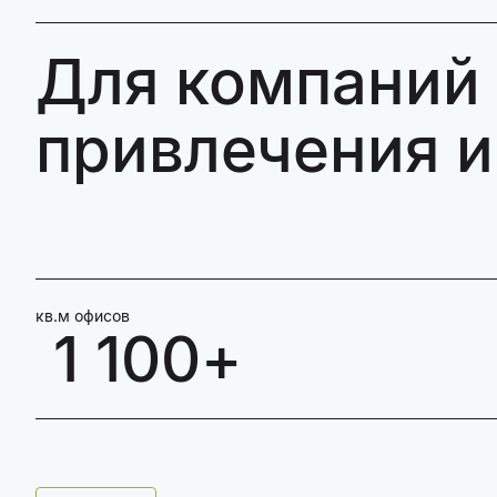
Для компаний 
привлечения 
кв.м офисов
1 100+