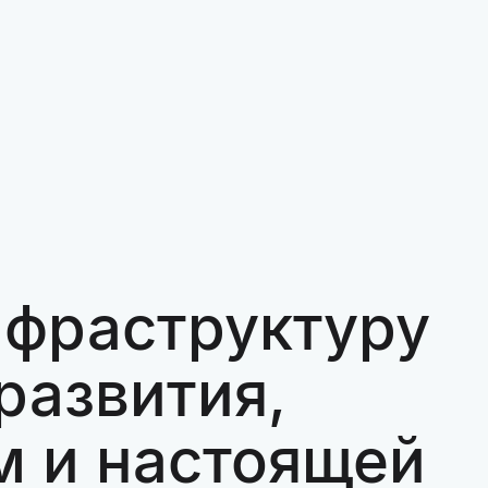
нфраструктуру
развития,
м и настоящей