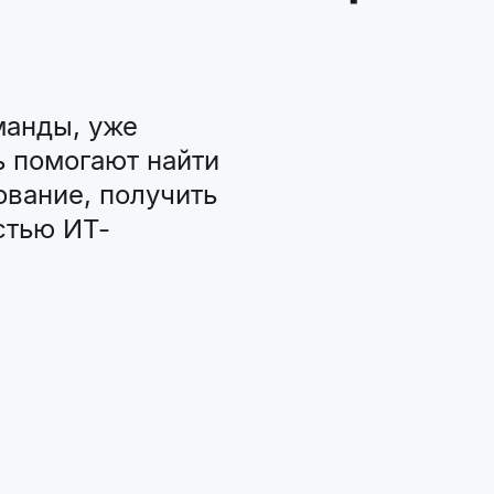
манды, уже
 помогают найти
ование, получить
стью ИТ-