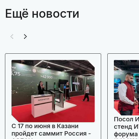
Ещё новости
Посол И
C 17 по июня в Казани
стенд И
пройдет саммит Россия -
форума