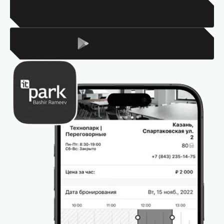
Для Iphone
Для Android