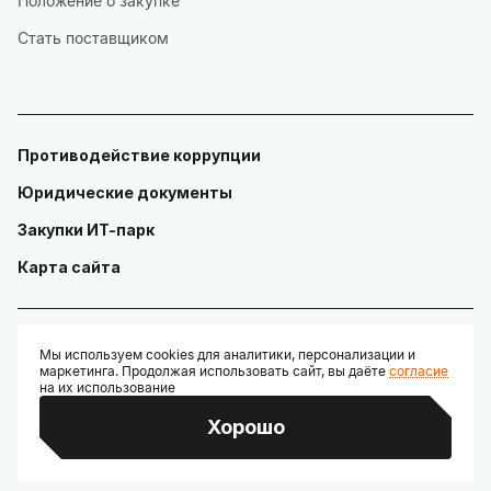
Положение о закупке
Стать поставщиком
Противодействие коррупции
Юридические документы
Закупки ИТ-парк
Карта сайта
Мы используем cookies для аналитики, персонализации и
маркетинга. Продолжая использовать сайт, вы даёте
согласие
© ГАУ "Технопарк в сфере высоких технологий «ИТ-парк»"
на их использование
Разработано:
Хорошо
Credits: Google Fonts, Material Symbols