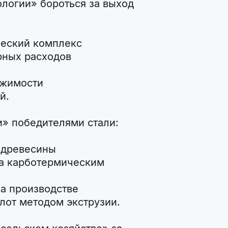
логии» бороться за выход
ческий комплекс
рных расходов
ижимости
й.
» победителями стали:
 древесины
на карботермическим
а производстве
лот методом экструзии.