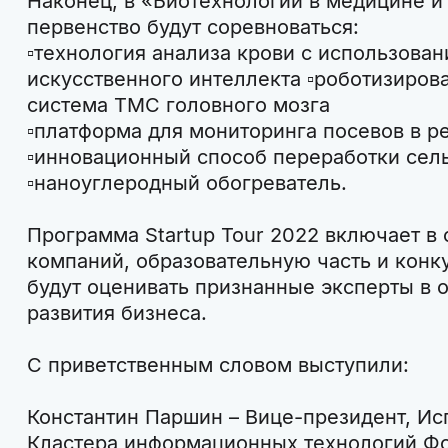
Наконец, в «Биотехнологии в медицине и
первенство будут соревноваться:
▫технология анализа крови с использова
искусственного интеллекта ▫роботизиров
система ТМС головного мозга
▫платформа для мониторинга посевов в 
▫инновационный способ переработки сел
▫наноуглеродный обогреватель.
Программа Startup Tour 2022 включает в
компаний, образовательную часть и конк
будут оценивать признанные эксперты в о
развития бизнеса.
С приветственным словом выступили:
Константин Паршин – Вице-президент, И
Кластера информационных технологий Ф