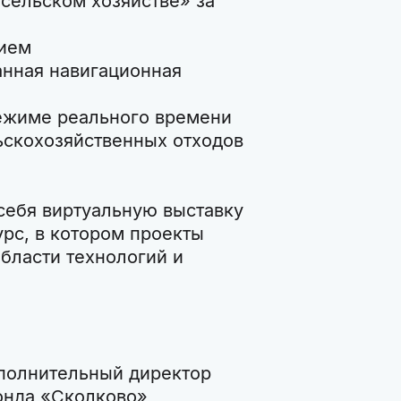
 сельском хозяйстве» за
нием
анная навигационная
режиме реального времени
ьскохозяйственных отходов
 себя виртуальную выставку
урс, в котором проекты
бласти технологий и
сполнительный директор
онда «Сколково»