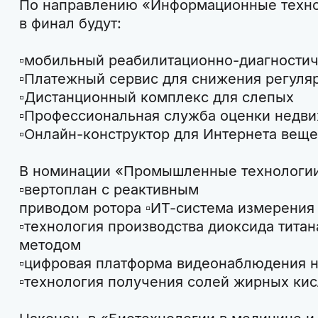
По направлению «Информационные техно
в финал будут:
▫мобильный реабилитационно-диагности
▫Платежный сервис для снижения регуля
▫Дистанционный комплекс для слепых
▫Профессиональная служба оценки недв
▫Онлайн-конструктор для Интернета веще
В номинации «Промышленные технологии
▫вертоплан с реактивным
приводом ротора ▫ИТ-система измерения
▫технология производства диоксида тита
методом
▫цифровая платформа видеонаблюдения н
▫технология получения солей жирных кис