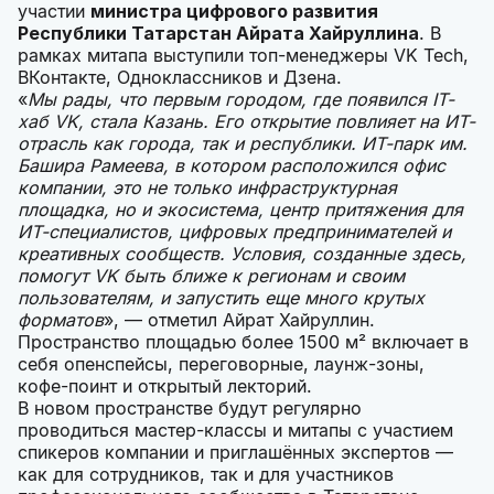
участии
министра цифрового развития
Республики Татарстан Айрата Хайруллина
. В
рамках митапа выступили топ-менеджеры VK Tech,
ВКонтакте, Одноклассников и Дзена.
«
Мы рады, что первым городом, где появился IT-
хаб VK, стала Казань. Его открытие повлияет на ИТ-
отрасль как города, так и республики. ИТ-парк им.
Башира Рамеева, в котором расположился офис
компании, это не только инфраструктурная
площадка, но и экосистема, центр притяжения для
ИТ-специалистов, цифровых предпринимателей и
креативных сообществ. Условия, созданные здесь,
помогут VK быть ближе к регионам и своим
пользователям, и запустить еще много крутых
форматов
», — отметил Айрат Хайруллин.
Пространство площадью более 1500 м² включает в
себя опенспейсы, переговорные, лаунж-зоны,
кофе-поинт и открытый лекторий.
В новом пространстве будут регулярно
проводиться мастер-классы и митапы с участием
спикеров компании и приглашённых экспертов —
как для сотрудников, так и для участников