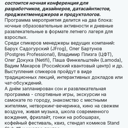
состоится ночная конференция для
разработчиков, дизайнеров, датасайнтистов,
проджектменеджеров и продуктологов.
Программа мероприятия делится на два блока:
ночные образовательные активности и дневные
развлекательные в формате летнего лагеря для
взрослых.
Среди спикеров менеджеры ведущих компаний:
Барух Садогурский (JFrog), Олег Бартунов
(Postgres Professional), Владимир Плизга (ЦФТ),
Олег Докука (Netifi), Паша Финкельштейн (Lamoda),
Вадим Макаров (Российский квантовый центр) и др.
Выступления спикеров пройдут в виде
традиционных лекций, интерактивных докладов или
чат-обсуждений.
А днём запланирован сон и развлекательная
программа - спортивные игры, экскурсии на
самокате по городу, знакомство с местными
жителями, нетворкинг-вечеринка, кино на свежем
воздухе, живая музыка, школа современного
вождения, фризлайт, гонки на робошарах,
кофейный фестиваль, квиз, стендап комиков Stand