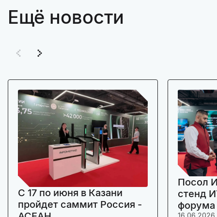
Ещё новости
Посол И
C 17 по июня в Казани
стенд И
пройдет саммит Россия -
форума
АСЕАН
16.06.2026