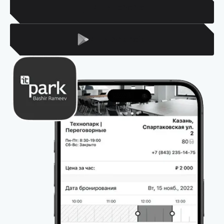
Для Iphone
Для Android