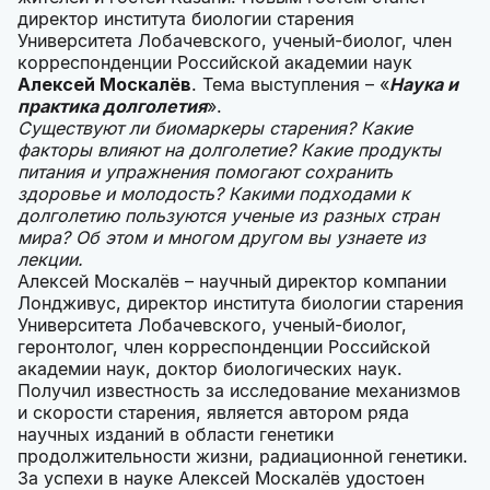
директор института биологии старения
Университета Лобачевского, ученый-биолог, член
корреспонденции Российской академии наук
Алексей Москалёв
. Тема выступления – «
Наука и
практика долголетия
».
Существуют ли биомаркеры старения? Какие
факторы влияют на долголетие? Какие продукты
питания и упражнения помогают сохранить
здоровье и молодость? Какими подходами к
долголетию пользуются ученые из разных стран
мира? Об этом и многом другом вы узнаете из
лекции.
Алексей Москалёв – научный директор компании
Лондживус, директор института биологии старения
Университета Лобачевского, ученый-биолог,
геронтолог, член корреспонденции Российской
академии наук, доктор биологических наук.
Получил известность за исследование механизмов
и скорости старения, является автором ряда
научных изданий в области генетики
продолжительности жизни, радиационной генетики.
За успехи в науке Алексей Москалёв удостоен