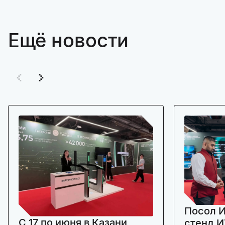
Ещё новости
Посол И
C 17 по июня в Казани
стенд И