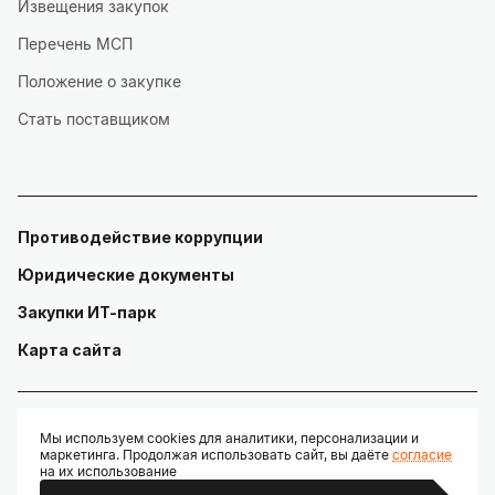
Извещения закупок
Перечень МСП
Положение о закупке
Стать поставщиком
Противодействие коррупции
Юридические документы
Закупки ИТ-парк
Карта сайта
Мы используем cookies для аналитики, персонализации и
маркетинга. Продолжая использовать сайт, вы даёте
согласие
© ГАУ "Технопарк в сфере высоких технологий «ИТ-парк»"
на их использование
Разработано: