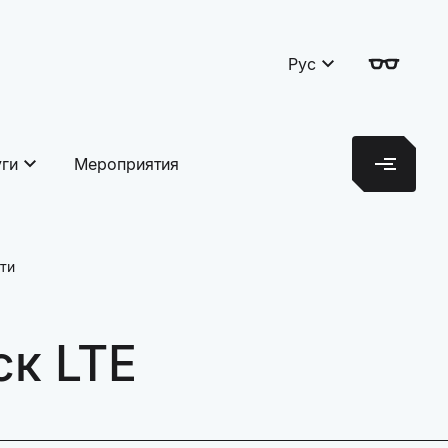
Рус
уги
Мероприятия
ти
ск LTE