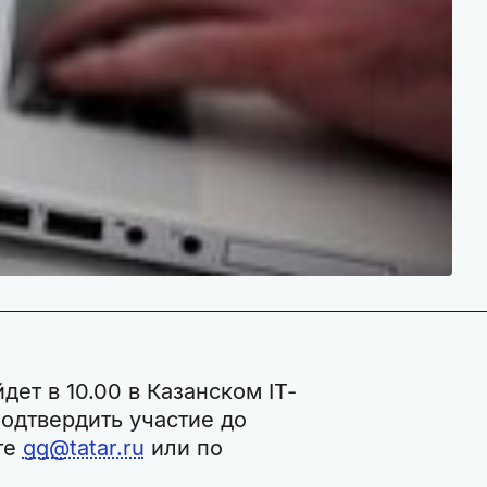
ет в 10.00 в Казанском IT-
подтвердить участие до
те
gg@tatar.ru
или по