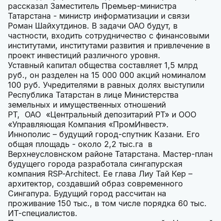
рассказал Заместитель Премьер-министра
Татарстана - министр информатизации и связи
Роман Шайхутдинов. В задачи ОАО будут, в
частности, входить сотрудничество с финансовыми
институтами, институтами развития и привлечение в
проект инвестиций различного уровня.
Уставный капитал общества составляет 1,5 млрд
руб., он разделен на 15 000 000 акций номиналом
100 руб. Учредителями в равных долях выступили
Республика Татарстан в лице Министерства
земельных и имущественных отношений
РТ, ОАО «Центральный депозитарий РТ» и ООО
«Управляющая Компания «ПромИнвест».
Иннополис – будущий город-спутник Казани. Его
общая площадь - около 2,2 тыс.га в
Верхнеусловнском районе Татарстана. Мастер-план
будущего города разработала сингапурская
компания RSP-Architect. Ее глава Лиу Тай Кер –
архитектор, создавший образ современного
Сингапура. Будущий город рассчитан на
проживание 150 тыс., в том числе порядка 60 тыс.
ИТ-специалистов.