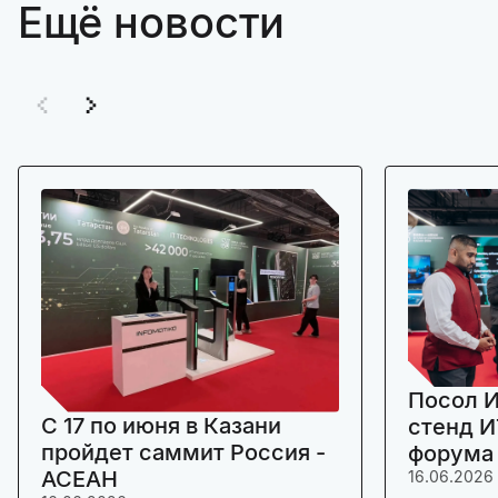
Ещё новости
Посол И
C 17 по июня в Казани
стенд И
пройдет саммит Россия -
форума
АСЕАН
16.06.2026