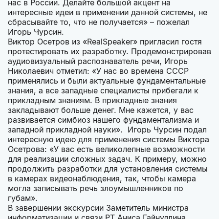
нас в России. Делайте большой акцент на
интересные идеи в применении данной системы, не
сбрасывайте то, что не получается» – пожелал
Игорь Чурсин.
Виктор Осетров из «RealSpeaker» пригласил гостя
протестировать их разработку. Продемонстрировав
аудиовизуальный распознаватель речи, Игорь
Николаевич отметил: «У нас во времена СССР
применялись и были актуальные фундаментальные
знания, а все западные специалисты прибегали к
прикладным знаниям. В прикладные знания
закладывают больше денег. Мне кажется, у вас
развивается симбиоз нашего фундаментализма и
западной прикладной науки». Игорь Чурсин подал
интересную идею для применения системы Виктора
Осетрова: «У вас есть великолепные возможности
для реализации сложных задач. К примеру, можно
продолжить разработки для установления системы
в камерах видеонаблюдения, так, чтобы камера
могла записывать речь злоумышленников по
губам».
В завершении экскурсии Заметитель министра
информатизации и связи РТ Аниса Гайнуллина