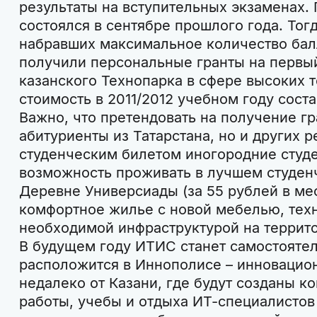
результаты на вступительных экзаменах.
состоялся в сентябре прошлого года. Тог
набравших максимальное количество балл
получили персональные гранты на первый
казанского Технопарка в сфере высоких 
стоимость в 2011/2012 учебном году сост
Важно, что претендовать на получение гр
абитуриенты из Татарстана, но и других 
студенческим билетом иногородние студ
возможность проживать в лучшем студен
Деревне Универсиады (за 55 рублей в ме
комфортное жилье с новой мебелью, техн
необходимой инфраструктурой на террит
В будущем году ИТИС станет самостояте
расположится в Иннополисе – инновацио
недалеко от Казани, где будут созданы к
работы, учебы и отдыха ИТ-специалистов 