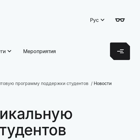
Рус
уги
Мероприятия
антовую программу поддержки студентов
Новости
никальную
тудентов