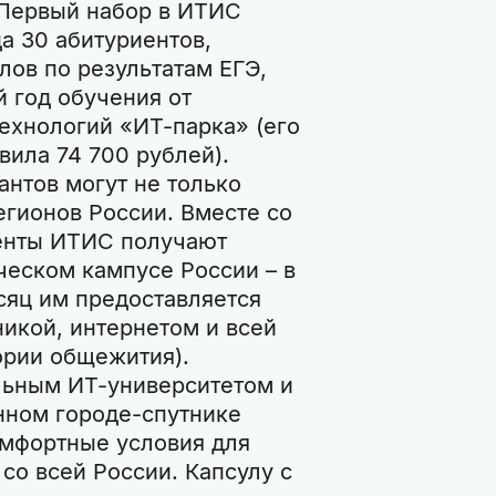
 Первый набор в ИТИС
да 30 абитуриентов,
ов по результатам ЕГЭ,
 год обучения от
технологий «ИТ-парка» (его
авила 74 700 рублей).
антов могут не только
регионов России. Вместе со
енты ИТИС получают
ческом кампусе России – в
сяц им предоставляется
икой, интернетом и всей
ории общежития).
льным ИТ-университетом и
нном городе-спутнике
омфортные условия для
со всей России. Капсулу с