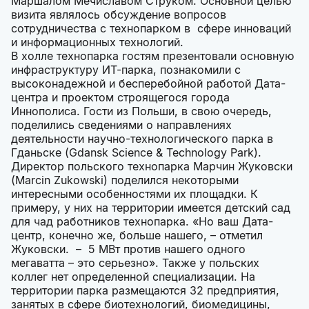
Маршалом Мечиславом Струком. Основной целью
визита являлось обсуждение вопросов
сотрудничества с технопарком в сфере инноваций
и информационных технологий.
В холле технопарка гостям презентовали основную
инфраструктуру ИТ-парка, познакомили с
высоконадежной и бесперебойной работой Дата-
центра и проектом строящегося города
Иннополиса. Гости из Польши, в свою очередь,
поделились сведениями о направлениях
деятельности научно-технологического парка в
Гданьске (Gdansk Science & Technology Park).
Директор польского технопарка Марчин Жуковски
(Marcin Zukowski) поделился некоторыми
интересными особенностями их площадки. К
примеру, у них на территории имеется детский сад
для чад работников технопарка. «Но ваш Дата-
центр, конечно же, больше нашего, – отметил
Жуковски. – 5 МВт против нашего одного
мегаватта – это серьезно». Также у польских
коллег нет определенной специализации. На
территории парка размещаются 32 предприятия,
занятых в сфере биотехнологий, биомедицины,