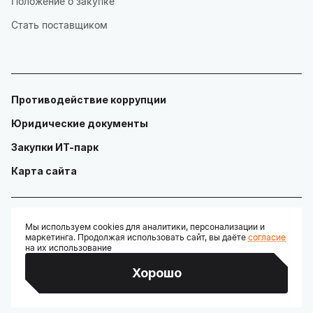
Положение о закупке
Стать поставщиком
Противодействие коррупции
Юридические документы
Закупки ИТ-парк
Карта сайта
Мы используем cookies для аналитики, персонализации и
маркетинга. Продолжая использовать сайт, вы даёте
согласие
© ГАУ "Технопарк в сфере высоких технологий «ИТ-парк»"
на их использование
Разработано:
Хорошо
Credits: Google Fonts, Material Symbols