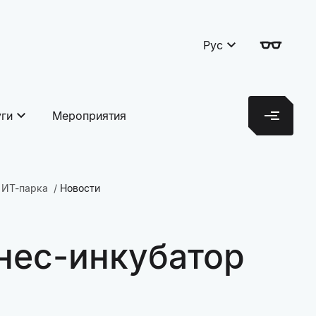
Рус
уги
Мероприятия
 ИТ-парка
Новости
нес-инкубатор