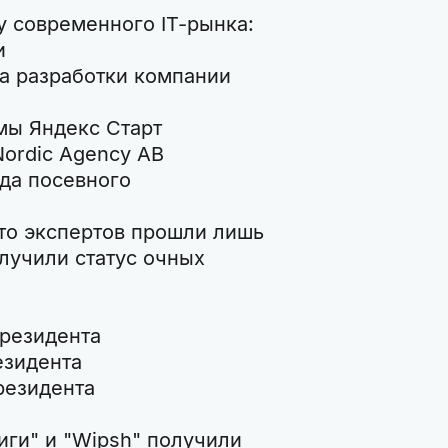
у современного IT-рынка:
и
а разработки компании
мы Яндекс Старт
Nordic Agency AB
да посевного
то экспертов прошли лишь
олучили статус очных
 резидента
езидента
резидента
ги" и "Wipsh" получили