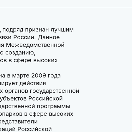
д подряд признан лучшим
вязи России. Данное
ния Межведомственной
о созданию,
ов в сфере высоких
а в марте 2009 года
ирует действия
х органов государственной
субъектов Российской
дарственной программы
опарков в сфере высоких
редставители
каций Российской