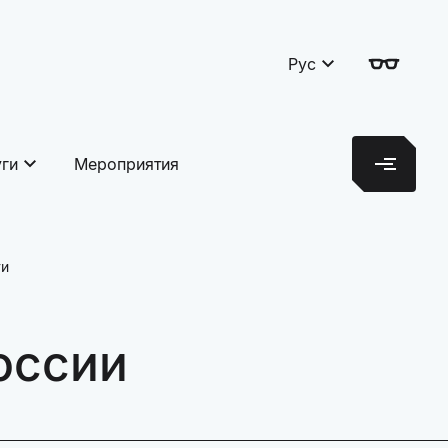
Рус
уги
Мероприятия
ти
оссии