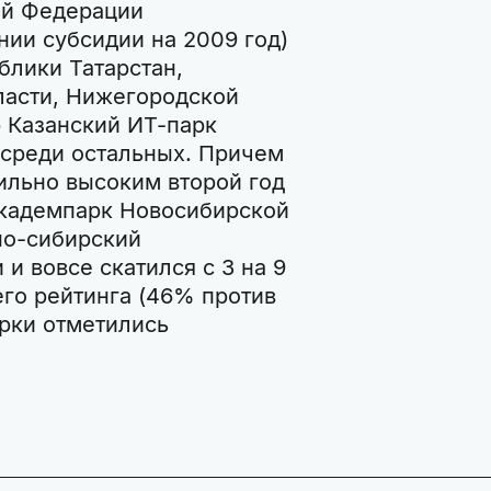
ой Федерации
ии субсидии на 2009 год)
блики Татарстан,
ласти, Нижегородской
р Казанский ИТ-парк
среди остальных. Причем
бильно высоким второй год
Академпарк Новосибирской
но-сибирский
и вовсе скатился с 3 на 9
его рейтинга (46% против
рки отметились