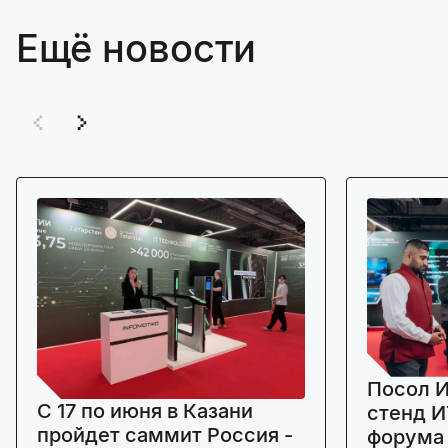
Ещё новости
Посол И
C 17 по июня в Казани
стенд И
пройдет саммит Россия -
форума