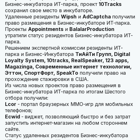
Бизнес-инкубатора ИТ-парка, проект
10
Tracks
сохранил свое место в инкубаторе.
Удаленные резиденты
Wipsh
и
AdCaptcha
получили
право размещения в Бизнес-инкубаторе ИТ-парка.
Проекты
Appointments
и
BalalarProduction
утратили статус резидентов Бизнес-инкубатора ИТ-
парка.
Решением экспертной комиссии резиденты ИТ-
парка и Бизнес-Инкубатора
ТиАйТи Групп,
Digital
Loyalty
System, 10
tracks,
RealSpeaker, 123
apps,
Magazinga, Современные интернет технологии,
Эттон, СпортФорт,
SpeakTo
получили право на
прохождение стажировки в США.
Из числа новых проектов право размещения в
Бизнес-инкубатора ИТ-парка по итогам Шестого
отбора получили:
Lcor
-
портал браузерных ММО-игр для мобильных
телефонов;
Ecwid
-
виджет, позволяющий быстро и без затрат
запустить интернет-магазин на любом стороннем
сайте.
Статус удаленных резидентов Бизнес-инкубатора