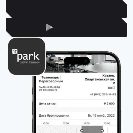
Для Iphone
Для Android