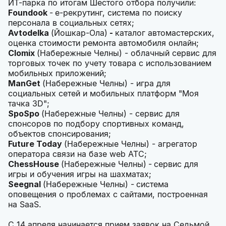
ИТ-парка по итогам Шестого отбора получили:
Foundook
-
e-рекрутинг, система по поиску
персонала в социальных сетях;
Avtodelka
(Йошкар-Ола)
-
каталог автомастерских,
оценка стоимости ремонта автомобиля онлайн;
Clomix
(Набережные Челны) - облачный сервис для
торговых точек по учету товара с использованием
мобильных приложений;
ManGet
(Набережные Челны) - игра для
социальных сетей и мобильных платформ "Моя
тачка 3D";
SpoSpo
(Набережные Челны) - сервис для
спонсоров по подбору спортивных команд,
объектов спонсирования;
Future
Today
(Набережные Челны) - агрегатор
оператора связи на базе web АТС;
ChessHouse
(Набережные Челны)
-
сервис для
игры и обучения игры на шахматах;
Seegnal
(Набережные Челны) -
система
оповещения о проблемах с сайтами, построенная
на SaaS.
С 14 апреля начинается прием заявок на Седьмой