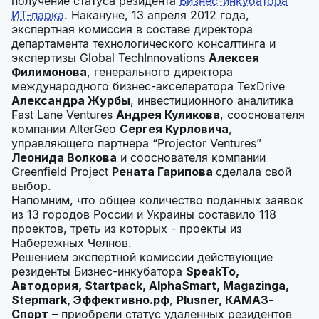
получение статуса резидента
Бизнес-инкубатора
ИТ-парка
. Накануне, 13 апреля 2012 года,
экспертная комиссия в составе директора
департамента технологического консалтинга и
экспертизы Global TechInnovations
Алексея
Филимонова
, генерального директора
международного бизнес-акселератора TexDrive
Александра Журбы
, инвестиционного аналитика
Fast Lane Ventures
Андрея Куликова
, сооснователя
компании AlterGeo
Сергея Курловича
,
управляющего партнера “Projector Ventures”
Леонида Волкова
и сооснователя компании
Greenfield Project
Рената Гарипова
сделала свой
выбор.
Напомним, что общее количество поданных заявок
из 13 городов России и Украины составило 118
проектов, треть из которых - проекты из
Набережных Челнов.
Решением экспертной комиссии действующие
резиденты Бизнес-инкубатора
SpeakTo,
Автодория,
Startpack,
AlphaSmart,
Magazinga,
Stepmark, Эффективно.рф
,
Plusner, КАМАЗ-
Спорт
– приобрели статус удаленных резидентов