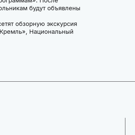
рограммам». После
ольникам будут объявлены
сетят обзорную экскурсия
й Кремль», Национальный