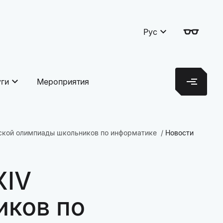
Рус
уги
Мероприятия
йской олимпиады школьников по информатике
Новости
XIV
иков по