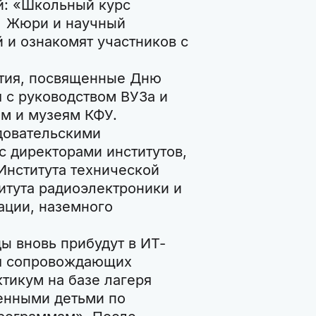
й: «Школьный курс
. Жюри и научный
 и ознакомят участников с
иятия, посвященные Дню
я с руководством ВУЗа и
ам и музеям КФУ.
довательскими
 директорами институтов,
Института технической
итута радиоэлектроники и
ации, наземного
ды вновь прибудут в ИТ-
ля сопровождающих
ктикум на базе лагеря
ренными детьми по