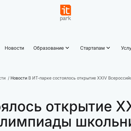
Новости
Образование
Стартапам
Усл
сти
Новости
В ИТ-парке состоялось открытие XXIV Всеросси
оялось открытие X
олимпиады школьн