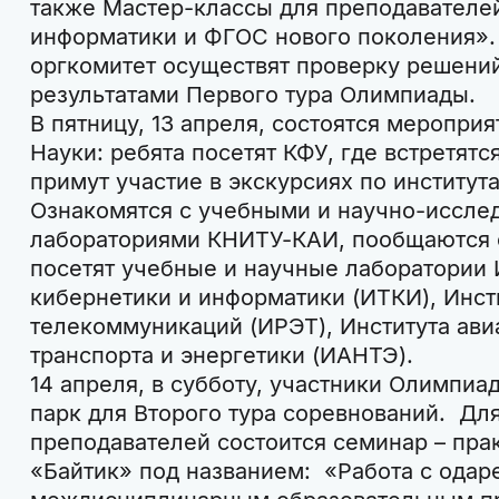
также Мастер-классы для преподавателе
информатики и ФГОС нового поколения»
оргкомитет осуществят проверку решений
результатами Первого тура Олимпиады.
В пятницу, 13 апреля, состоятся меропр
Науки: ребята посетят КФУ, где встретятс
примут участие в экскурсиях по институт
Ознакомятся с учебными и научно-иссле
лабораториями КНИТУ-КАИ, пообщаются с
посетят учебные и научные лаборатории 
кибернетики и информатики (ИТКИ), Инст
телекоммуникаций (ИРЭТ), Института ави
транспорта и энергетики (ИАНТЭ).
14 апреля, в субботу, участники Олимпиа
парк для Второго тура соревнований. Д
преподавателей состоится семинар – пра
«Байтик» под названием: «Работа с ода