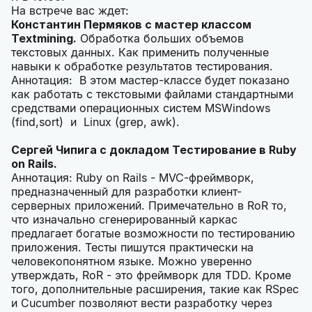
На встрече вас ждет:
Константин Пермяков с мастер классом
Textmining.
Обработка больших объемов
текстовых данных. Как применить полученные
навыки к обработке результатов тестирования.
Аннотация: В этом мастер-классе будет показано
как работать с текстовыми файлами стандартными
средствами операционных систем MSWindows
(find,sort) и Linux (grep, awk).
Сергей Чипига с докладом Тестирование в Ruby
on Rails.
Аннотация: Ruby on Rails - MVC-фреймворк,
предназначенный для разработки клиент-
серверных приложений. Примечательно в RoR то,
что изначально сгенерированный каркас
предлагает богатые возможности по тестированию
приложения. Тесты пишутся практически на
человекопонятном языке. Можно уверенно
утверждать, RoR - это фреймворк для TDD. Кроме
того, дополнительные расширения, такие как RSpec
и Cucumber позволяют вести разработку через