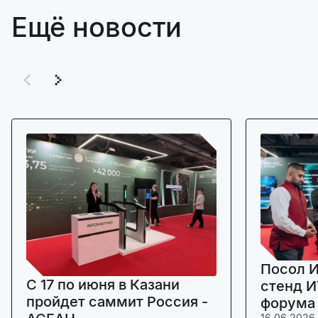
Ещё новости
Посол И
C 17 по июня в Казани
стенд И
пройдет саммит Россия -
форума
16.06.2026