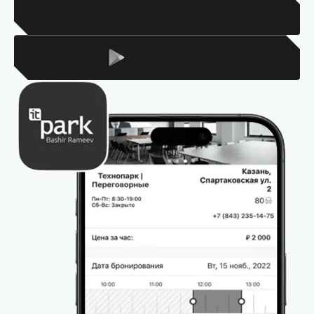
Для Iphone
Для Android