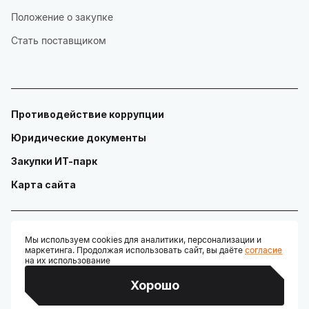
Положение о закупке
Стать поставщиком
Противодействие коррупции
Юридические документы
Закупки ИТ-парк
Карта сайта
Мы используем cookies для аналитики, персонализации и
маркетинга. Продолжая использовать сайт, вы даёте
согласие
© ГАУ "Технопарк в сфере высоких технологий «ИТ-парк»"
на их использование
Разработано:
Хорошо
Credits: Google Fonts, Material Symbols