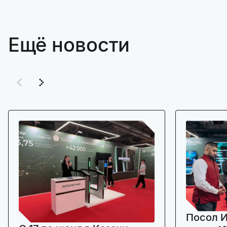
Ещё новости
Посол И