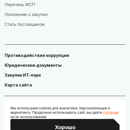
Перечень МСП
Положение о закупке
Стать поставщиком
Противодействие коррупции
Юридические документы
Закупки ИТ-парк
Карта сайта
Мы используем cookies для аналитики, персонализации и
маркетинга. Продолжая использовать сайт, вы даёте
согласие
© ГАУ "Технопарк в сфере высоких технологий «ИТ-парк»"
на их использование
Разработано:
Хорошо