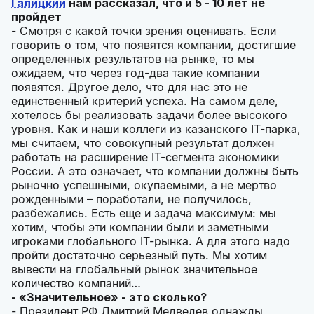
Галицкий
нам рассказал, что и 5 - 10 лет не
пройдет
- Смотря с какой точки зрения оценивать. Если
говорить о том, что появятся компании, достигшие
определенных результатов на рынке, то мы
ожидаем, что через год-два такие компании
появятся. Другое дело, что для нас это не
единственный критерий успеха. На самом деле,
хотелось бы реализовать задачи более высокого
уровня. Как и наши коллеги из казанского IT-парка,
мы считаем, что совокупный результат должен
работать на расширение IT-сегмента экономики
России. А это означает, что компании должны быть
рыночно успешными, окупаемыми, а не мертво
рожденными – поработали, не получилось,
разбежались. Есть еще и задача максимум: мы
хотим, чтобы эти компании были и заметными
игроками глобального IT-рынка. А для этого надо
пройти достаточно серьезный путь. Мы хотим
вывести на глобальный рынок значительное
количество компаний…
- «Значительное» - это сколько?
- Президент РФ Дмитрий Медведев однажды