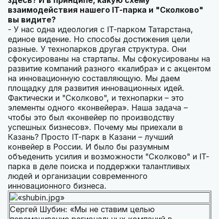
здесь? И в принципе, какую схему
взаимодействия нашего
IT-парка и "Сколково"
вы видите?
- У нас одна идеология с IT-парком Татарстана,
единое видение. Но способы достижения цели
разные. У технопарков другая структура. Они
сфокусированы на стартапы. Мы сфокусированы на
развитие компаний разного «калибра» и с акцентом
на инновационную составляющую. Мы даем
площадку для развития инновационных идей.
Фактически и "Сколково", и технопарки – это
элементы одного «конвейера». Наша задача –
чтобы это был «конвейер по производству
успешных бизнесов». Почему мы приехали в
Казань? Просто IТ-парк в Казани – лучший
конвейер в России. И было бы разумным
объеденить усилия и возможности "Сколково" и IТ-
парка в деле поиска и поддержки талантливых
людей и организации современного
инновационного бизнеса.
Сергей Шубин: «Мы не ставим целью