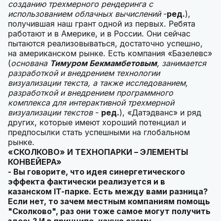
созданию трехмерного рендеринга с
использованием облачных вычислений
-
ред.
),
получившая наш грант одной из первых. Ребята
работают и в Америке, и в России. Они сейчас
пытаются реализовываться, достаточно успешно,
на американском рынке. Есть компания «Базелевс»
(
основана
Тимуром Бекмамбетовым
, занимается
разработкой и внедрением технологии
визуализации текста, а также исследованием,
разработкой и внедрением программного
комплекса для интерактивной трехмерной
визуализации текстов
-
ред.
), «Датэдванс» и ряд
других, которые имеют хороший потенциал и
предпосылки стать успешными на глобальном
рынке.
«СКОЛКОВО
»
И ТЕХНОПАРКИ – ЭЛЕМЕНТЫ
КОНВЕЙЕРА»
- Вы говорите, что идея синергетического
эффекта фактически реализуется и в
казанском
IT-парке. Есть между вами разница?
Если нет, то зачем местным компаниям помощь
"Сколково", раз они тоже самое могут получить