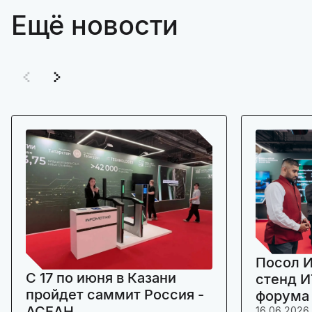
Ещё новости
Посол И
C 17 по июня в Казани
стенд И
пройдет саммит Россия -
форума
АСЕАН
16.06.2026