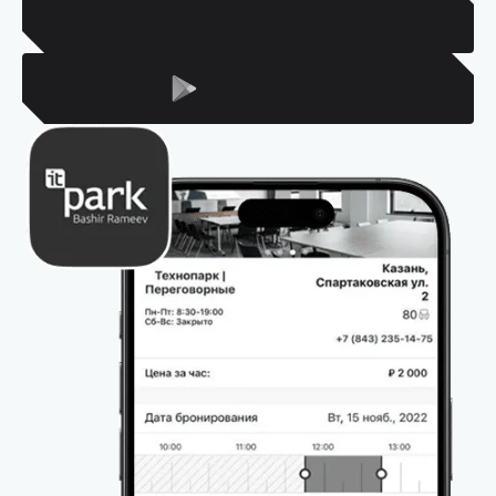
Для Iphone
Для Android