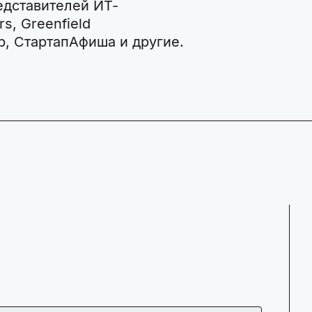
едставителей ИТ-
s, Greenfield
oup, СтартапАфиша и другие.