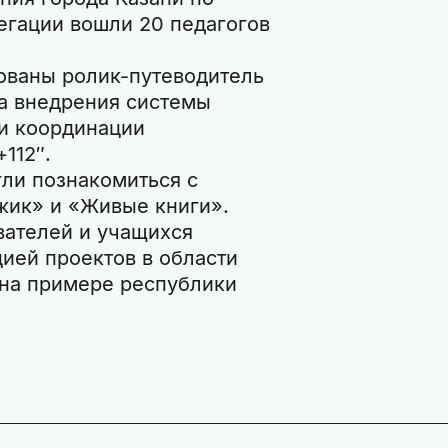
егации вошли 20 педагогов
ованы ролик-путеводитель
ра внедрения системы
 и координации
112″.
гли познакомиться с
жик» и «Живые книги».
вателей и учащихся
ией проектов в области
 на примере республики