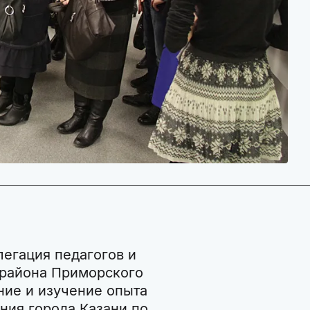
легация педагогов и
 района Приморского
ние и изучение опыта
ния города Казани по