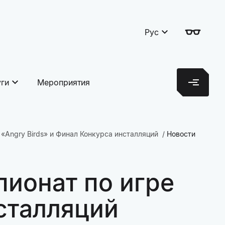
Рус
уги
Мероприятия
 «Angry Birds» и Финал Конкурса инсталляций
Новости
пионат по игре
нсталляций