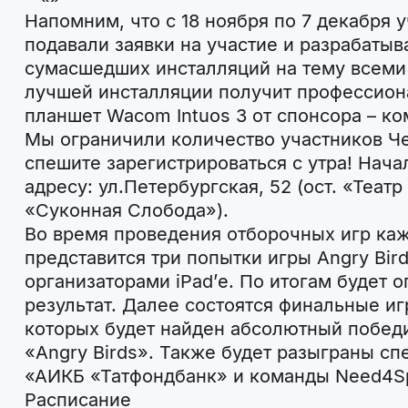
Напомним, что с 18 ноября по 7 декабря 
подавали заявки на участие и разрабаты
сумасшедших инсталляций на тему всеми
лучшей инсталляции получит профессион
планшет Wacom Intuos 3 от спонсора – ко
Мы ограничили количество участников Ч
спешите зарегистрироваться с утра! Начал
адресу: ул.Петербургская, 52 (ост. «Театр
«Суконная Слобода»).
Во время проведения отборочных игр ка
представится три попытки игры Angry Bir
организаторами iPad’е. По итогам будет 
результат. Далее состоятся финальные иг
которых будет найден абсолютный побед
«Angry Birds». Также будет разыграны с
«АИКБ «Татфондбанк» и команды Need4S
Расписание