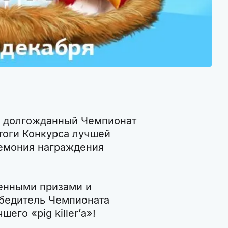
ся долгожданный Чемпионат
итоги Конкурса лучшей
ремония награждения
енными призами и
бедитель Чемпионата
его «pig killer’а»!