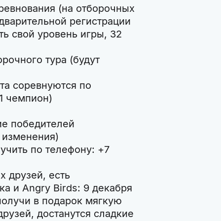
оревнования (на отборочных
дварительной регистрации
ть свой уровень игры, 32
орочного тура (будут
ста соревнуются по
1 чемпион)
ие победителей
 изменения)
чить по телефону: +7
х друзей, есть
а и Angry Birds: 9 декабря
 получи в подарок мягкую
 друзей, достанутся сладкие