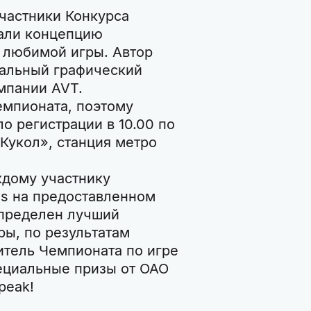
участники Конкурса
вали концепцию
 любимой игры. Автор
альный графический
мпании AVT.
емпионата, поэтому
о регистрации в 10.00 по
 Кукол», станция метро
ждому участнику
ds на предоставленном
определен лучший
ры, по результатам
итель Чемпионата по игре
пециальные призы от ОАО
peak!