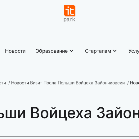
Новости
Образование
Стартапам
Усл
сти
Новости
Визит Посла Польши Войцеха Зайончковски
Нов
ьши Войцеха Зайо