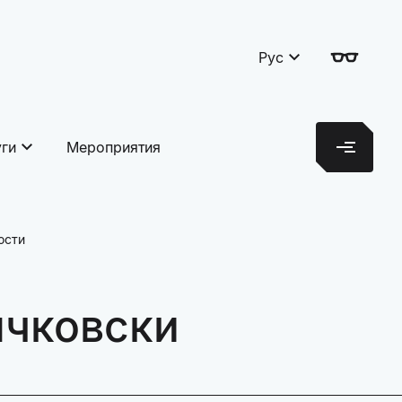
Рус
уги
Мероприятия
ости
нчковски