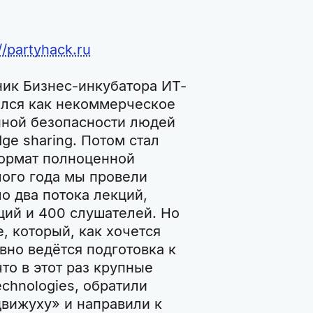
//partyhack.ru
ник Бизнес-инкубатора ИТ-
дился как некоммерческое
ной безопасности людей
ge sharing. Потом стал
формат полноценной
ого года мы провели
о два потока лекций,
ций и 400 слушателей. Но
е, который, как хочется
вно ведётся подготовка к
то в этот раз крупные
echnologies, обратили
вижуху» и направили к