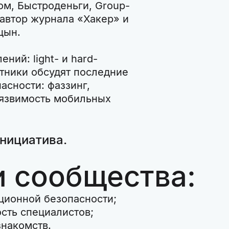
том, Быстроденьги, Group-
 автор журнала «Хакер» и
цын.
ний: light- и hard-
тники обсудят последние
сности: фаззинг,
 уязвимость мобильных
инициатива.
 сообщества:
ционной безопасности;
сть специалистов;
накомств.