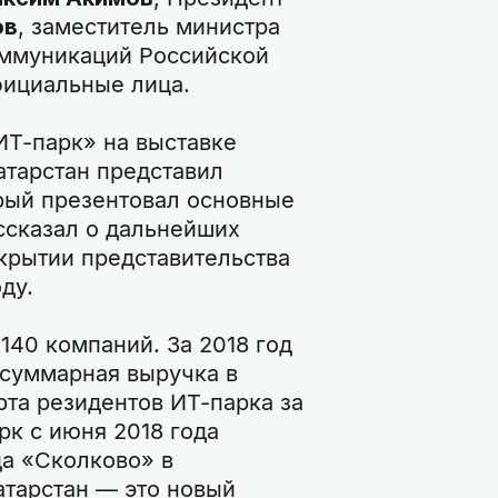
ов
, заместитель министра
оммуникаций Российской
фициальные лица.
ИТ-парк» на выставке
атарстан представил
орый презентовал основные
ссказал о дальнейших
ткрытии представительства
ду.
140 компаний. За 2018 год
суммарная выручка в
рта резидентов ИТ-парка за
рк с июня 2018 года
а «Сколково» в
атарстан — это новый