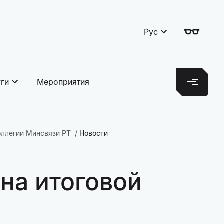
Рус
уги
Мероприятия
оллегии Минсвязи РТ
Новости
на итоговой