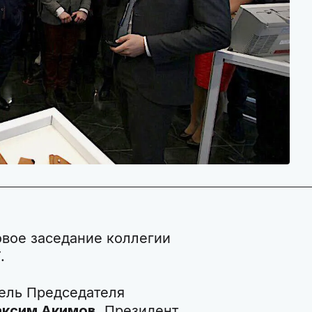
овое заседание коллегии
.
тель Председателя
ксим Акимов
, Президент