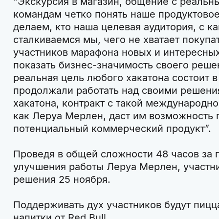
“Экскурсия в магазин, общение с реаль
командам четко понять наше продуктовое
делаем, кто наша целевая аудитория, с 
сталкиваемся мы, чего не хватает покуп
участников марафона новых и интересных
показать бизнес-значимость своего решен
реальная цель любого хакатона состоит в
продолжали работать над своими решени
хакатона, контракт с такой международн
как Леруа Мерлен, даст им возможность 
потенциальный коммерческий продукт”.
Проведя в общей сложности 48 часов за 
улучшения работы Леруа Мерлен, участн
решения 25 ноября.
Поддерживать дух участников будут пицц
напитки от Red Bull.