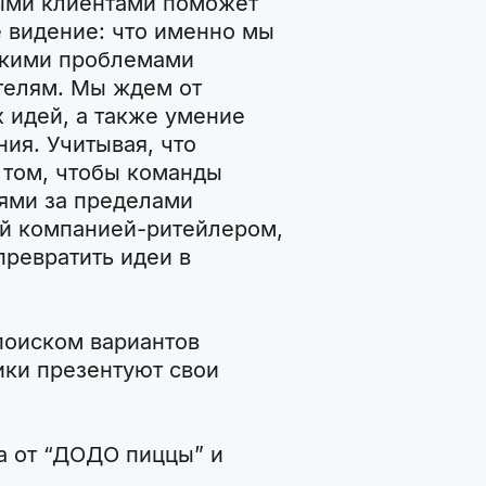
ными клиентами поможет
 видение: что именно мы
какими проблемами
ателям. Мы ждем от
 идей, а также умение
ия. Учитывая, что
 том, чтобы команды
ями за пределами
ой компанией-ритейлером,
превратить идеи в
поиском вариантов
ики презентуют свои
а от “ДОДО пиццы” и