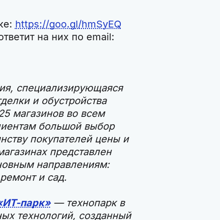
ке:
https://goo.gl/hmSyEQ
тветит на них по email:
ия, специализирующаяся
тделки и обустройства
25 магазинов во всем
лиентам большой выбор
нству покупателей цены и
магазинах представлен
сновным направлениям:
ремонт и сад.
«ИТ-парк»
— технопарк в
ых технологий, созданный