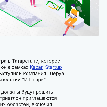
ра в Татарстане, которое
рке в рамках
Kazan Startup
выступили компания “Леруа
хнологий “ИТ-парк”.
п должны будут решить
-триатлон приглашаются
гих областей, включая