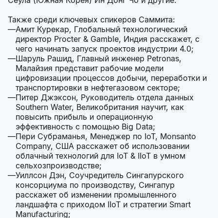
Сеула (Южная Корея) Ин Донг Чо и другие.
Также среди ключевых спикеров Саммита:
Амит Курекар, Глобальный технологический
директор Procter & Gamble, Индия расскажет, с
чего начинать запуск проектов индустрии 4.0;
Шаруль Рашид, Главный инженер Petronas,
Малайзия представит рабочие модели
цифровизации процессов добычи, переработки и
транспортировки в нефтегазовом секторе;
Питер Джэксон, Руководитель отдела данных
Southern Water, Великобритания научит, как
повысить прибыль и операционную
эффективность с помощью Big Data;
Пери Субраманья, Менеджер по IoT, Monsanto
Company, США расскажет об использовании
облачный технологий для IoT & IIoT в умном
сельхозпроизводстве;
Уиллсон Дэн, Cоучредитель Сингапурского
консорциума по производству, Сингапур
расскажет об изменении промышленного
ландшафта с приходом IIoT и стратегии Smart
Manufacturing;