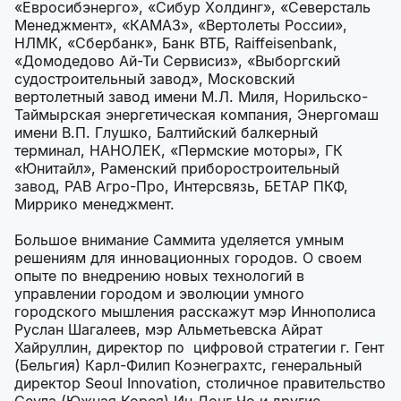
«Евросибэнерго», «Сибур Холдинг», «Северсталь
Менеджмент», «КАМАЗ», «Вертолеты России»,
НЛМК, «Сбербанк», Банк ВТБ, Raiffeisenbank,
«Домодедово Ай-Ти Сервисиз», «Выборгский
судостроительный завод», Московский
вертолетный завод имени М.Л. Миля, Норильско-
Таймырская энергетическая компания, Энергомаш
имени В.П. Глушко, Балтийский балкерный
терминал, НАНОЛЕК, «Пермские моторы», ГК
«Юнитайл», Раменский приборостроительный
завод, РАВ Агро-Про, Интерсвязь, БЕТАР ПКФ,
Миррико менеджмент.
Большое внимание Саммита уделяется умным
решениям для инновационных городов. О своем
опыте по внедрению новых технологий в
управлении городом и эволюции умного
городского мышления расскажут мэр Иннополиса
Руслан Шагалеев, мэр Альметьевска Айрат
Хайруллин, директор по цифровой стратегии г. Гент
(Бельгия) Карл-Филип Коэнеграхтс, генеральный
директор Seoul Innovation, столичное правительство