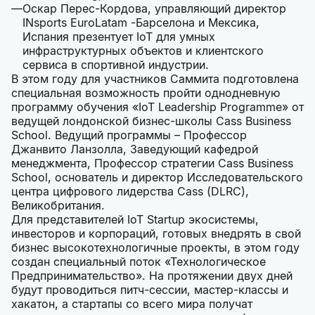
Оскар Перес-Кордова, управляющий директор
INsports EuroLatam -Барселона и Мексика,
Испания презентует IoT для умных
инфраструктурных объектов и клиентского
сервиса в спортивной индустрии.
В этом году для участников Саммита подготовлена
специальная возможность пройти однодневную
программу обучения «IoT Leadership Programme» от
ведущей лондонской бизнес-школы Cass Business
School. Ведущий программы – Профессор
Джанвито Ланзолла, Заведующий кафедрой
менеджмента, Профессор стратегии Cass Business
School, основатель и директор Исследовательского
центра цифрового лидерства Cass (DLRC),
Великобритания.
Для представителей IoT Startup экосистемы,
инвесторов и корпораций, готовых внедрять в свой
бизнес высокотехнологичные проекты, в этом году
создан специальный поток «Технологическое
Предпринимательство». На протяжении двух дней
будут проводиться питч-сессии, мастер-классы и
хакатон, а стартапы со всего мира получат