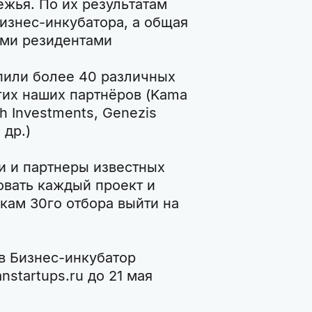
ежья. По их результатам
изнес-инкубатора, а общая
ами резидентами
пили более 40 различных
гих наших партнёров (Kama
th Investments, Genezis
 др.)
и и партнеры известных
овать каждый проект и
кам 30го отбора выйти на
 в Бизнес-инкубатор
startups.ru до 21 мая