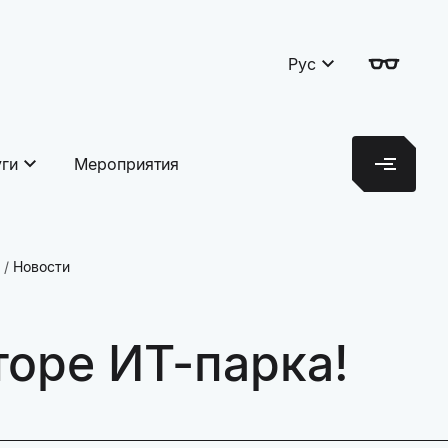
Рус
уги
Мероприятия
Новости
оре ИТ-парка!