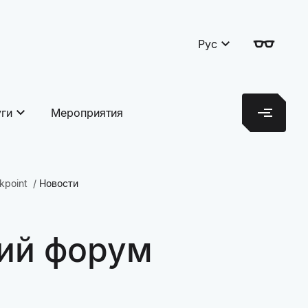
Рус
уги
Мероприятия
kpoint
Новости
кий форум