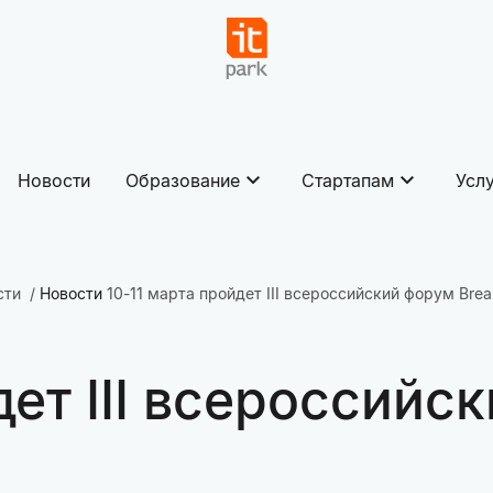
Новости
Образование
Стартапам
Усл
сти
Новости
10-11 марта пройдет III всероссийский форум Brea
дет III всероссийс