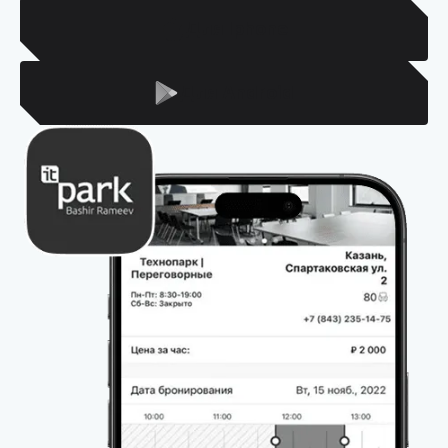
Для Iphone
Для Android