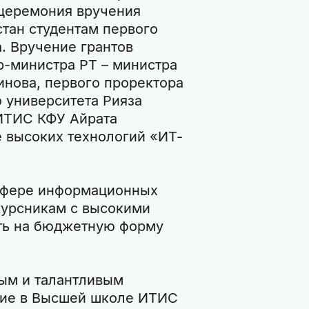
 церемония вручения
стан студентам первого
. Вручение грантов
р-министра РТ – министра
нова, первого проректора
 университета Рияза
ИТИС КФУ Айрата
е высоких технологий «ИТ-
 сфере информационных
курсникам с высокими
ить на бюджетную форму
ным и талантливым
ние в Высшей школе ИТИС