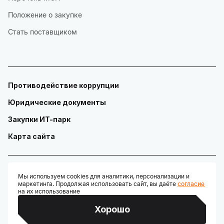
Положение о закупке
Стать поставщиком
Противодействие коррупции
Юридические документы
Закупки ИТ-парк
Карта сайта
Мы используем cookies для аналитики, персонализации и
маркетинга. Продолжая использовать сайт, вы даёте
согласие
© ГАУ "Технопарк в сфере высоких технологий «ИТ-парк»"
на их использование
Разработано:
Хорошо