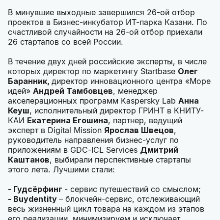
В минувшие выходные завершился 26-ой отбор
проектов в Бизнес-инкубатор ИТ-парка Казани. По
счастливой случайности на 26-ой отбор приехали
26 стартапов со всей России.
В течение двух дней российские эксперты, в числе
которых директор по маркетингу Startbase
Олег
Баранник,
директор инновационного центра «Море
идей»
Андрей Тамбовцев
, менеджер
акселерационных программ Kaspersky Lab
Анна
Кеуш
, исполнительный директор ГРИНТ в КНИТУ-
КАИ
Екатерина Егошина
, партнер, ведущий
эксперт в Digital Mission
Ярослав Швецов
,
руководитель направления бизнес-услуг по
приложениям в GDC-ICL Services
Дмитрий
Каштанов
, выбирали перспективные стартапы
этого лета. Лучшими стали:
- Гудсёрфинг
- сервис путешествий со смыслом;
- B
uydentity
– блокчейн-сервис, отслеживающий
весь жизненный цикл товара на каждом из этапов
его реализации, минимизируем и исключает