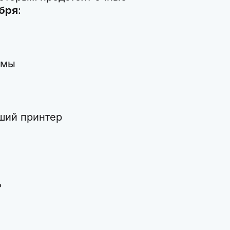
абря
:
ммы
ший принтер
ь