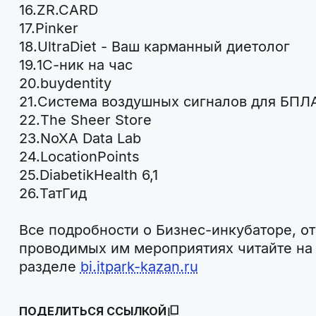
ZR.CARD
Pinker
UltraDiet - Ваш карманный диетолог
1С-ник на час
buydentity
Система воздушных сигналов для БПЛ
The Sheer Store
NoXA Data Lab
LocationPoints
DiabetikHealth 6,1
ТатГид
Все подробности о Бизнес-инкубаторе, от
проводимых им мероприятиях читайте на
разделе
bi.itpark-kazan.ru
ПОДЕЛИТЬСЯ ССЫЛКОЙ