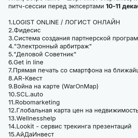
питч-сессии перед экпсертами
10-11 дек
LOGIST ONLINE / ЛОГИСТ ОНЛАЙН
Фидесис
Система создания партнерской програ
"Электронный арбитраж"
"Деловой Советник"
Get in line
Прямая печать со смартфона на ближай
AR-Квест
Война на карте (WarOnMap)
SCL.auto
Robomarketing
Глобальная карта цен на недвижимост
Wellnesshelp
Lookit - сервис трекинга презентаций
АйДаИнвест