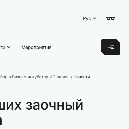
Рус
уги
Мероприятия
бор в Бизнес-инкубатор ИТ-парка
Новости
ших заочный
а