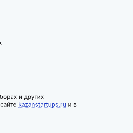
А
борах и других
 сайте
kazanstartups.ru
и в