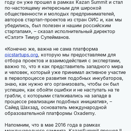
году он уже прошел в рамках Kazan Summit и стал
по-настоящему интересным для широкой
общественности и молодых предпринимателей,
авторов стартап-проектов из стран ОИС и, как мы
убедились, был полезен и нашим российским
стартапам», – сказал исполнительный директор
«Сэлэт» Тимур Сулейманов.
«Конечно же, важна не сама платформа
oicstartups.org
, которую мы предоставляем для
отбора проектов и взаимодействия с экспертами,
важно то, что я как представитель западного мира
и человек, который уже принимал активное участие
в первопроцессе развития подобных инкубаторов,
знаю, как нужно его организовать, чтобы он был
успешен, как обойти ошибки и не наступать на те
грабли, с которыми сталкивались на западе в
процессе реализации подобных инициатив», –
Сайед Шахзад, основатель международной
образовательной платформы Oxademy.
Напомним, что в мае 2016 года в рамках
международного саммита KazanSummit прошел II