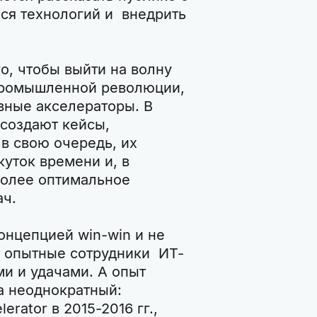
хся технологий и внедрить
о, чтобы выйти на волну
промышленной революции,
вные акселераторы. В
создают кейсы,
 в свою очередь, их
уток времени и, в
более оптимальное
ач.
онцепцией win-win и не
т опытные сотрудники ИТ-
и и удачами. А опыт
а неоднократный:
rator в 2015-2016 гг.,