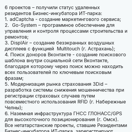
6 проектов – получили статус удаленных
резидентов Бизнес-инкубатора ИТ-парка:
1. adCaptcha - создание маркетингового сервиса;
2. Go-System – программное обеспечение для
управления и контроля процессами строительства и
ремонтов;
3. DisplAir – создание безэкранных воздушных
дисплеев с функцией Multitouch (г. Астрахань);
4. Поиск доноров Вконтакте - создание поискового
шаблона внутри социальной сети Вконтакте,
благодаря которому через поиск можно находить
всех пользователей по ключевым поисковым
фразам;
5. Модернизация рынка страхования 3Did –
разработка системы снижения мошенничества при
регистрации страховых случаев путем
повсеместного использования RFID (г. Набережные
Челны);
6. Наземная инфраструктура ГНСС ГЛОНАСС/GPS
для высокоточного позиционирования (г. Омск).
Все нетатарстанские проекты, ставшие Резидентами
Бизнес-инкубатора ИТ-парка, зарегистрируют