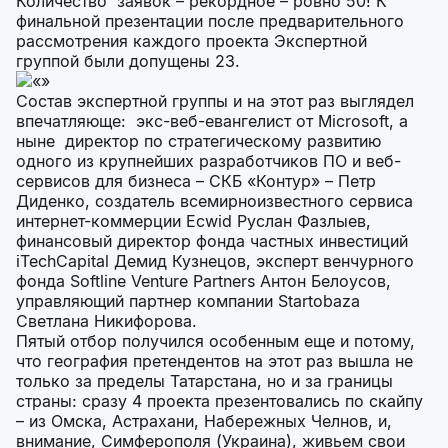
Количество заявок – рекордное – ровно 50! К
финальной презентации после предварительного
рассмотрения каждого проекта Экспертной
группой были допущены 23.
Состав экспертной группы и на этот раз выглядел
впечатляюще: экс-веб-евангелист от Microsoft, а
ныне директор по стратегическому развитию
одного из крупнейших разработчиков ПО и веб-
сервисов для бизнеса – СКБ «Контур» – Петр
Диденко, создатель всемирноизвестного сервиса
интернет-коммерции Ecwid Руслан Фазлыев,
финансовый директор фонда частных инвестиций
iTechCapital Демид Кузнецов, эксперт венчурного
фонда Softline Venture Partners Антон Белоусов,
управляющий партнер компании Startobaza
Светлана Никифорова.
Пятый отбор получился особенным еще и потому,
что география претендентов на этот раз вышла не
только за пределы Татарстана, но и за границы
страны: сразу 4 проекта презентовались по скайпу
– из Омска, Астрахани, Набережных Челнов, и,
внимание, Симферополя (Украина), живьем свои