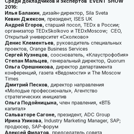
Среди докладчиков и экспертов
EVENT
SHOW
2016:
Илья Балакин
, дизайн-директор, Sila Sveta
Кевин Джексон
, президент, ISES UK
Андрей Егоров,
старший посол, TEDx в России;
организатор TEDxSkolkovo и TEDxMoscow; CEO,
Открытый университет «Сколково»
Денис Клементьев
, руководитель специальных
проектов, Orange Business Services
Сергей Кузнецов
, сооснователь, «Клаустрофобия»
Степан Мальцев
, генеральный директор, Quorum
Ольга Орешникова
, директор департамента
конференций, газета «Ведомости» и The Moscow
Times
Дмитрий Песков
, директор направления
«Молодые профессионалы», Агентство
стратегических инициатив
Ольга Подойницына,
член правления, «ВТБ
капитал»
Сальваторе Сагоне,
президент, ADC Group
Ирина Узикова
, Industry Marketing Manager, SAP;
продюсер, SAP-форум
Алексей Филатов
, председатель совета