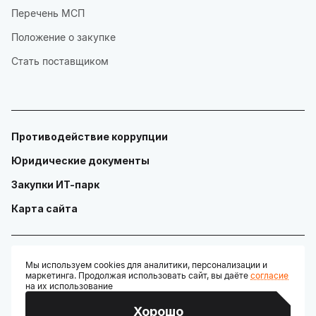
Перечень МСП
Положение о закупке
Стать поставщиком
Противодействие коррупции
Юридические документы
Закупки ИТ-парк
Карта сайта
Мы используем cookies для аналитики, персонализации и
маркетинга. Продолжая использовать сайт, вы даёте
согласие
© ГАУ "Технопарк в сфере высоких технологий «ИТ-парк»"
на их использование
Разработано:
Хорошо