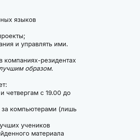
рных языков
проекты;
ния и управлять ими.
в компаниях-резидентах
лучшим образом.
ет:
и четвергам с 19.00 до
 за компьютерами (лишь
лучших учеников
ойденного материала