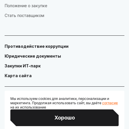
Положение о закупке
Стать поставщиком
Противодействие коррупции
Юридические документы
Закупки ИТ-парк
Карта сайта
Мы используем cookies для аналитики, персонализации и
маркетинга. Продолжая использовать сайт, вы даёте
согласие
© ГАУ "Технопарк в сфере высоких технологий «ИТ-парк»"
на их использование
Разработано:
Хорошо
Credits: Google Fonts, Material Symbols