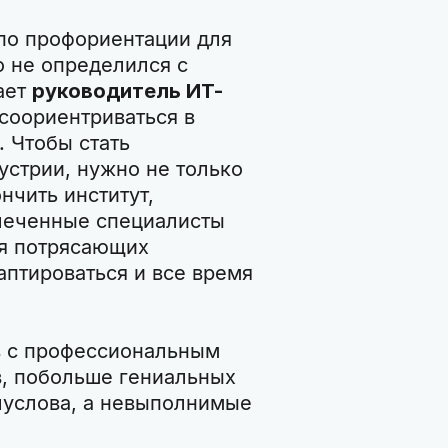
 по профориентации для
но не определился с
ает
руководитель ИТ-
соориентриваться в
 Чтобы стать
стрии, нужно не только
нчить институт,
леченные специалисты
ся потрясающих
аптироваться и все время
в с профессиональным
, побольше гениальных
олуслова, а невыполнимые