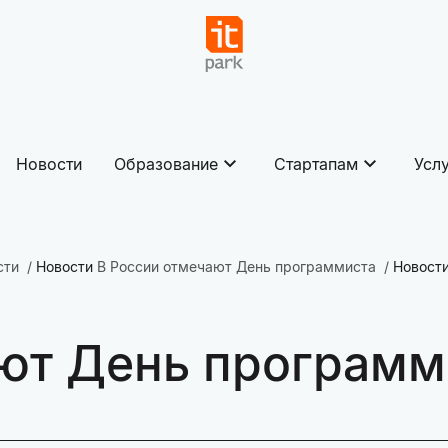
Новости
Образование
Стартапам
Усл
сти
Новости
В России отмечают День программиста
Новост
ют День программ