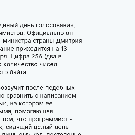
Единый день голосования,
ммистов. Официально он
р-министра страны Дмитрия
ание приходится на 13
ря. Цифра 256 (два в
о количество чисел,
го байта.
розвучит после подобных
но сравнить с написанием
ык, на котором ее
амма, помогающая
 том, что программист -
х, сидящий целый день
лишь ему код, постепенно