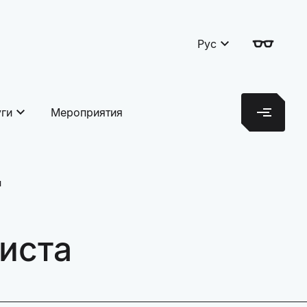
Рус
уги
Мероприятия
и
иста