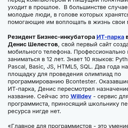
уходит в прошлое. В большинстве случае
молодые люди, в голове которых хранятс
помогающие им воплощать в жизнь свои
Резидент Бизнес-инкубатора
ИТ-парка
в
Денис Шелестов
, свой первый сайт созд
мобильного телефона. Профессионально
заниматься в 12 лет. Знает 10 языков: Pyth
Pascal, Basic, JS, HTML5, SQL. Два года 
площадку для проведения олимпиад по
программированию Bcontester. Оказавшис
ИТ-парка, Денис пересмотрел назначение
название. Сейчас это
Willdev
- сервис дл
программиста, приносящий школьнику пе
ресурса нигде нет.
«Главное для программистов - это умение