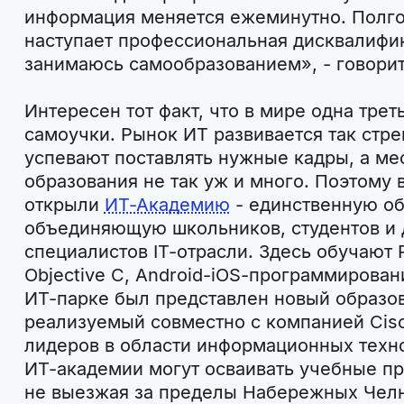
информация меняется ежеминутно. Полго
наступает профессиональная дисквалифи
занимаюсь самообразованием», - говори
Интересен тот факт, что в мире одна трет
самоучки. Рынок ИТ развивается так стре
успевают поставлять нужные кадры, а ме
образования не так уж и много. Поэтому 
открыли
ИТ-Академию
- единственную об
объединяющую школьников, студентов и
специалистов IT-отрасли. Здесь обучают P
Objective C, Android-iOS-программирован
ИТ-парке был представлен новый образов
реализуемый совместно с компанией Cisc
лидеров в области информационных техн
ИТ-академии могут осваивать учебные п
не выезжая за пределы Набережных Чел