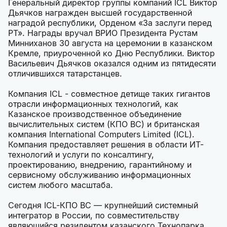
Генеральный директор группы компаний ICL Виктор
Дьячков награжден высшей государственной
наградой республики, Орденом «За заслуги перед
РТ». Награды вручал ВРИО Президента Рустам
Минниханов 30 августа на церемонии в казанском
Кремле, приуроченной ко Дню Республики. Виктор
Васильевич Дьячков оказался одним из пятидесяти
отличившихся татарстанцев.
Компания ICL - совместное детище таких гигантов
отрасли информационных технологий, как
Казанское производственное объединение
вычислительных систем (КПО ВС) и британская
компания International Computers Limited (ICL).
Компания предоставляет решения в области ИТ-
технологий и услуги по консалтингу,
проектированию, внедрению, гарантийному и
сервисному обслуживанию информационных
систем любого масштаба.
Сегодня ICL-КПО ВС — крупнейший системный
интегратор в России, по совместительству
являющийся резидентом казанского Технопарка.