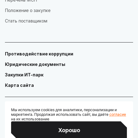
Положение о закупке
Стать поставщиком
Противодействие коррупции
Юридические документы
Закупки ИТ-парк
Карта сайта
Мы используем cookies для аналитики, персонализации и
маркетинга. Продолжая использовать сайт, вы даёте
согласие
© ГАУ "Технопарк в сфере высоких технологий «ИТ-парк»"
на их использование
Разработано:
Хорошо